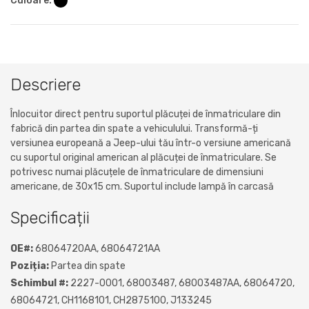
Culoare:
Descriere
Înlocuitor direct pentru suportul plăcuței de înmatriculare din
fabrică din partea din spate a vehiculului. Transformă-ți
versiunea europeană a Jeep-ului tău într-o versiune americană
cu suportul original american al plăcuței de înmatriculare. Se
potrivesc numai plăcuțele de înmatriculare de dimensiuni
americane, de 30x15 cm. Suportul include lampă în carcasă
Specificații
OE#:
68064720AA, 68064721AA
Poziția:
Partea din spate
Schimbul #:
2227-0001, 68003487, 68003487AA, 68064720,
68064721, CH1168101, CH2875100, J133245