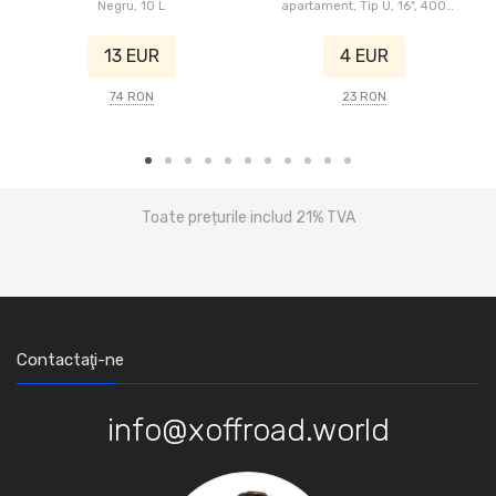
Negru, 10 L
apartament, Tip U, 16", 400
parbriz
mm
13 EUR
4 EUR
74 RON
23 RON
Toate prețurile includ 21% TVA
Contactaţi-ne
info@xoffroad.world